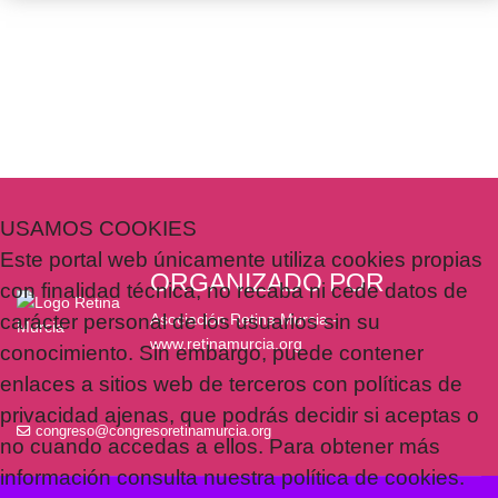
USAMOS COOKIES
Este portal web únicamente utiliza cookies propias
ORGANIZADO POR
con finalidad técnica, no recaba ni cede datos de
carácter personal de los usuarios sin su
Asociación Retina Murcia -
www.retinamurcia.org
conocimiento. Sin embargo, puede contener
enlaces a sitios web de terceros con políticas de
privacidad ajenas, que podrás decidir si aceptas o
congreso@congresoretinamurcia.org
no cuando accedas a ellos. Para obtener más
información consulta nuestra política de cookies.